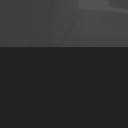
TECHNICAL DATA:
Ubicación:
Neuquén
Año:
2010
CONSTRUCTION MANAGEMENT