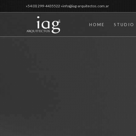
»54 (0) 299-4435522 »info@iag-arquitectos.com.ar
HOME
STUDIO