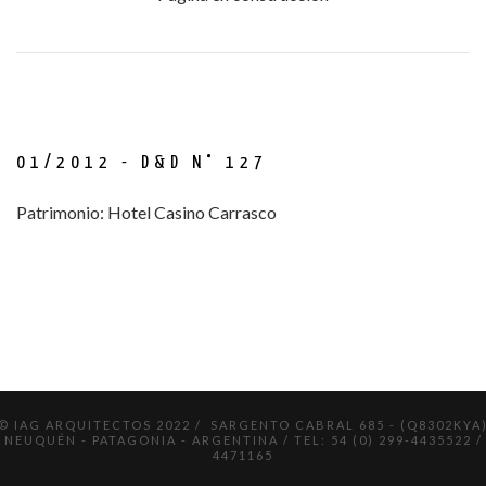
01/2012 - D&D N° 127
Patrimonio: Hotel Casino Carrasco
© IAG ARQUITECTOS 2022 / SARGENTO CABRAL 685 - (Q8302KYA
NEUQUÉN - PATAGONIA - ARGENTINA / TEL: 54 (0) 299-4435522 /
4471165