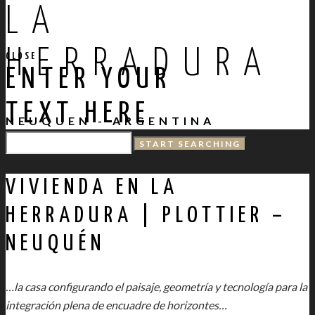
LA
HERRADURA
CLOSE
ENTER YOUR
TEXT HERE
NEUQUEN - ARGENTINA
VIVIENDA EN LA
HERRADURA | PLOTTIER –
NEUQUÉN
…la casa configurando el paisaje, geometría y tecnología para la
integración plena de encuadre de horizontes…