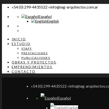
»54 (0) 299-4435522 »info@iag-arquitectos.com.ar
Español
English
INICIO
ESTUDIO
STAFF
PRESTACIONES
PUBLICACIONES
OBRAS Y PROYECTOS
EMPRENDIMIENTOS
CONTACTO
»54 (0) 299-4435522 »info@iag-arquitectos.c
Español
English